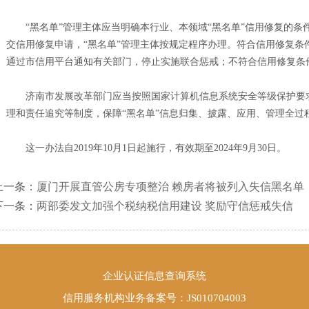
“黑名单”管理主体应当明确本行业、本领域“黑名单”信用修复的条件
交信用修复申请，“黑名单”管理主体按规定程序办理。符合信用修复条
通过市信用平台通知有关部门，停止实施联合惩戒；不符合信用修复条
济南市发展改革部门应当按照国家计算机信息系统安全等级保护要求
理和责任追究等制度，保障“黑名单”信息归集、披露、应用、管理全过
这一办法自2019年10月1日起施行，有效期至2024年9月30日。
上一条：
厦门开展直管公房专项整治 赖房者将被列入失信黑名单
下一条：
两部委发文加强个税纳税信用建设 奖励守信惩戒失信
企业认证信息查询系统
信用服务机构业务备案号：JS010704003