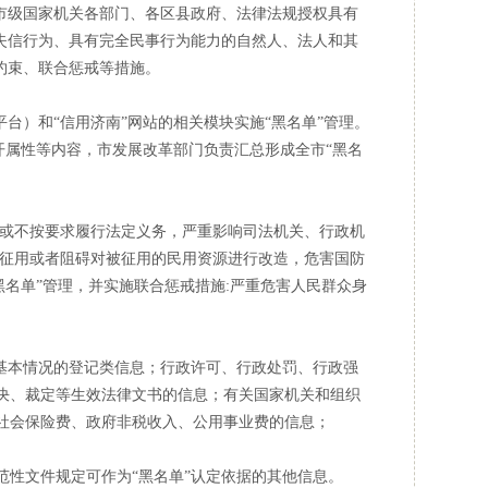
市级国家机关各部门、各区县政府、法律法规授权具有
失信行为、具有完全民事行为能力的自然人、法人和其
约束、联合惩戒等措施。
）和“信用济南”网站的相关模块实施“黑名单”管理。
开属性等内容，市发展改革部门负责汇总形成全市“黑名
或不按要求履行法定义务，严重影响司法机关、行政机
源征用或者阻碍对被征用的民用资源进行改造，危害国防
黑名单”管理，并实施联合惩戒措施:严重危害人民群众身
基本情况的登记类信息；行政许可、行政处罚、行政强
决、裁定等生效法律文书的信息；有关国家机关和组织
社会保险费、政府非税收入、公用事业费的信息；
性文件规定可作为“黑名单”认定依据的其他信息。