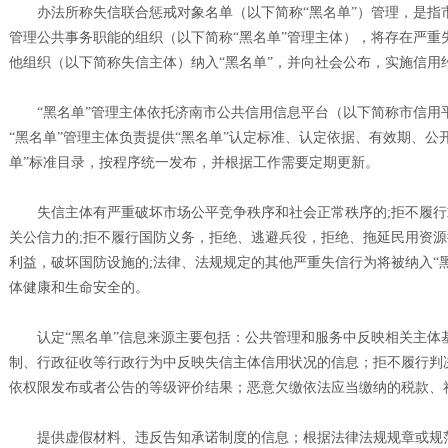
办法所称失信联合惩戒对象名单（以下简称“黑名单”）管理，是指
管理公共事务职能的组织（以下简称“黑名单”管理主体），将存在严重
他组织（以下简称失信主体）纳入“黑名单”，并向社会公布，实施信用
“黑名单”管理主体依托济南市公共信用信息平台（以下简称市信用平台
“黑名单”管理主体负责提供“黑名单”认定标准、认定依据、有效期、公
单”标准目录，按程序统一发布，并根据工作需要定期更新。
失信主体有严重破坏市场公平竞争秩序和社会正常秩序的;拒不履行
关公信力的;拒不履行国防义务，拒绝、逃避兵役，拒绝、拖延民用资
利益，破坏国防设施的;法律、法规规定的其他严重失信行为将被纳入“
体健康和生命安全的。
认定“黑名单”信息来源主要包括：公共管理和服务中反映相关主体
制、行政征收等行政行为中反映失信主体信用状况的信息；拒不履行判
依权限发布或者公告的等级评价结果；恶意欠缴依法应当缴纳的税款、
提供虚假材料、违反告知承诺制度的信息；根据法律法规规章或规范