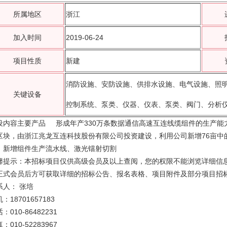
所属地区
浙江
加入时间
2019-06-24
项目性质
新建
消防设施、安防设施、供排水设施、电气设施、照明
关键设备
控制系统、泵类、仪器、仪表、泵类、阀门、分析
设内容主要产品 形成年产330万条数据通信高速互连线缆组件的生产
区块，由浙江兆龙互连科技股份有限公司投资建设，利用公司新增76亩中的
，新增组件生产流水线、激光镭射切割
馨提示：本招标项目仅供高级会员及以上查阅，您的权限不能浏览详细信息
正式会员后方可获取详细的招标公告、报名表格、项目附件及部分项目招
系人： 张培
：18701657183
：010-86482231
：010-52283967